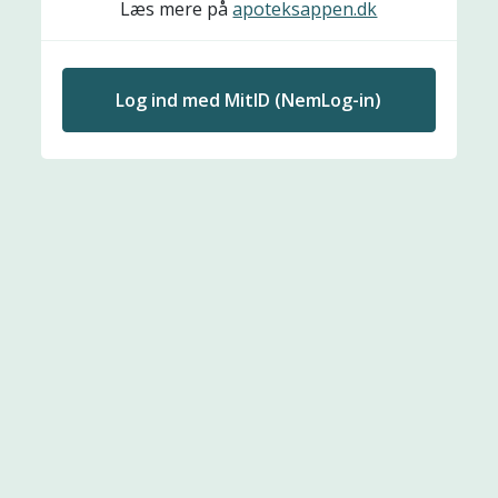
Læs mere på
apoteksappen.dk
Log ind med MitID (NemLog-in)